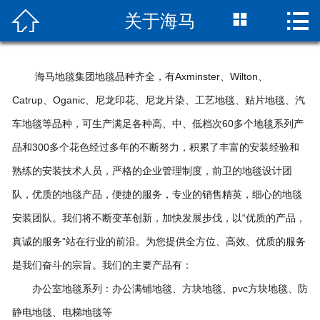



关于海马
网站首页

关于海马
海马地毯集团地毯品种齐全，有Axminster、Wilton、
新闻中心
Catrup、Oganic、尼龙印花、尼龙片染、工艺地毯、贴片地毯、汽
车地毯等品种，可生产满足各种高、中、低档次60多个地毯系列产
产品中心
品和300多个花色经过多年的不断努力，积累了丰富的安装经验和
资质荣誉
熟练的安装技术人员，严格的企业管理制度，前卫的地毯设计团
队，优质的地毯产品，便捷的服务，专业的销售精英，细心的地毯
现货查询
安装团队。我们将不断变革创新，加快发展步伐，以“优质的产品，
联系我们
真诚的服务”站在行业的前沿。为您提供全方位、高效、优质的服务
是我们奋斗的宗旨。我们的主要产品有：
办公室地毯系列：办公满铺地毯、方块地毯、pvc方块地毯、防
静电地毯、电梯地毯等