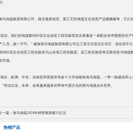
印。
海马地毯集团有限公司，蕴含着新创意、新工艺的地毯文化创意产品频频爆单，它们
应该说，我们的地毯数码印花文化创意工程实验室其实更像是一条配合有序紧密的生产
产人员，缺一不可。” 威海海马地毯集团有限公司总工室主任张治文坦言，就在前不
数码印花文化创意工程实验室为山东省工程实验室。该工程实验室将无限创意与地毯
新市场。
现在，欧洲、中东、东南亚和美国等等各个大市场都有海马地毯。一带一路建设和上
。”张治文说，未来，会有越来越多的带有中国文化的海马地毯走向世界。
上一篇：
海马地毯2024年销售额突破35亿元
热销产品