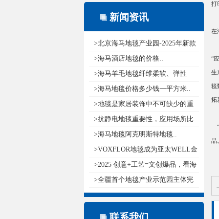
打
新闻资讯
在
>北京海马地毯产业园-2025年新款
pu..
>海马酒店地毯的价格..
“
生
>海马羊毛地毯纤维柔软、弹性
毯
好，具..
>海马地毯价格多少钱一平方米..
拓
>地毯是家居装饰中不可缺少的重
要元..
>抗静电地毯重要性，应用场所比
“
较广..
>海马地毯阿克明斯特地毯..
品
>VOXFLOR地毯成为亚太WELL金
级认证..
>2025 创意+工艺=文创爆品，看海
马..
>全疆首个地毯产业示范园主体完
工..
联系我们