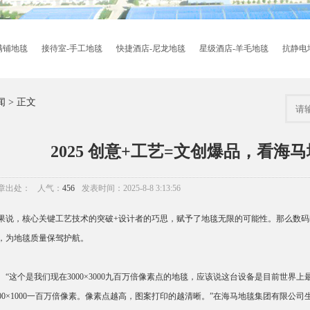
满铺地毯
接待室-手工地毯
快捷酒店-尼龙地毯
星级酒店-羊毛地毯
抗静电
闻
> 正文
2025 创意+工艺=文创爆品，看海
章出处：
人气：
456
发表时间：2025-8-8 3:13:56
果说，核心关键工艺技术的突破+设计者的巧思，赋予了地毯无限的可能性。那么数码
，为地毯质量保驾护航。
这个是我们现在3000×3000九百万倍像素点的地毯，应该说这台设备是目前世界
000×1000一百万倍像素。像素点越高，图案打印的越清晰。”在海马地毯集团有限