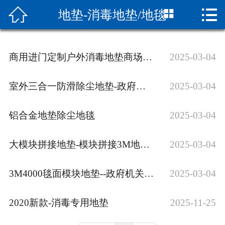



地垫-消毒地垫/地毯
网站首页

关于海马
商用进门定制户外消毒地垫商场酒店电梯公司门口玄关刮泥条纹地毯
2025-03-04
新闻中心
室外三合一防滑除尘地垫-政府机关企业专用地垫
2025-03-04
产品中心
铝合金地垫除尘地毯
2025-03-04
资质荣誉
现货查询
大模块拼接地垫-模块拼接3M地垫尼龙吸水蹭脚垫
2025-03-04
联系我们
3M4000毯面模块地垫--政府机关企业专用地垫
2025-03-04
2020新款-消毒专用地垫
2025-11-25