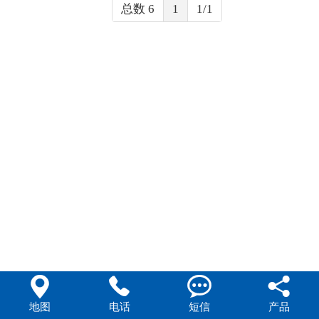
总数 6
1
1/1




地图
电话
短信
产品