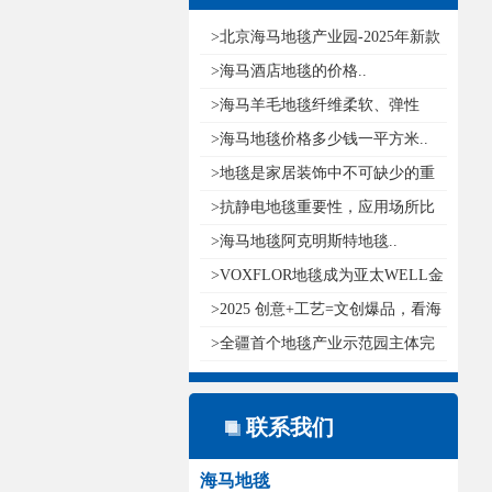
>北京海马地毯产业园-2025年新款
pu..
>海马酒店地毯的价格..
>海马羊毛地毯纤维柔软、弹性
好，具..
>海马地毯价格多少钱一平方米..
>地毯是家居装饰中不可缺少的重
要元..
>抗静电地毯重要性，应用场所比
较广..
>海马地毯阿克明斯特地毯..
>VOXFLOR地毯成为亚太WELL金
级认证..
>2025 创意+工艺=文创爆品，看海
马..
>全疆首个地毯产业示范园主体完
工..
联系我们
海马地毯