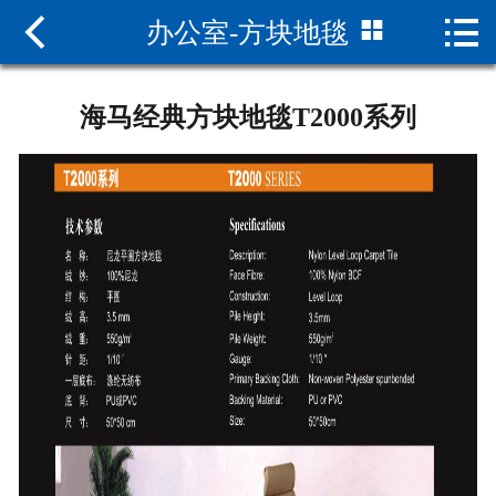



办公室-方块地毯
网站首页

关于海马
海马经典方块地毯T2000系列
新闻中心
产品中心
资质荣誉
现货查询
联系我们