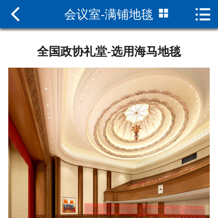



会议室-满铺地毯
网站首页

关于海马
全国政协礼堂-选用海马地毯
新闻中心
产品中心
资质荣誉
现货查询
联系我们